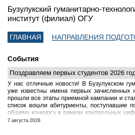
Бузулукский гуманитарно-технолог
институт (филиал) ОГУ
ГЛАВНАЯ
НАПРАВЛЕНИЯ ПОДГОТ
События
Поздравляем первых студентов 2026 год
У нас отличные новости! В Бузулукском гу
уже известны имена первых зачисленных 
прошли все этапы приемной кампании и ста
список вошли абитуриенты, поступавшие п
общему конкурсу в рамках контрольных циф
яркой студенческой жизни! У тех абитуриен
7 августа 2026
подать документы для обучения на платно
платной основе: - Гибкие условия оплаты 