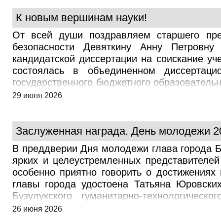
представители городского Совета депутатов
рядовые горожане и представители об
К новым вершинам науки!
записавшихся для выступления была сту
От всей души поздравляем старшего пре
Бузулукского гуманитарно-технологическог
безопасности Девяткину Анну Петровн
успехов в учебной и научной деятельности
кандидатской диссертации на соискание уч
председателем Молодежной избирательн
состоялась в объединенном диссертаци
старшего преподавателя кафедры юриспру
государственного бюджетного образователь
правовом статусе главы муниципально
государственный педагогический универси
29 июня 2026
Оренбургской области. В своем выступлен
образовательного учреждения высшего обра
главы и порядок его выборов с учетом дей
имени В.А. Бондаренко». Диссертация нап
слушаний председатель городского Совета
поведения студентов вуза в социальных пр
Заслуженная награда. День молодежи 2
подробный доклад и пожелал дальнейших ус
педагогических наук, профессор Изабел
В преддверии Дня молодежи глава города Б
дальнейших научных свершений, успешно
ярких и целеустремленных представителей
благополучия и новых побед на профессион
особенно приятно говорить о достижениях 
главы города удостоена Татьяна Юровских
Бузулукского гуманитарно-технологическ
признанием ее высоких показателей в обр
26 июня 2026
Татьяна – одна из тех, кто доказывает, чт