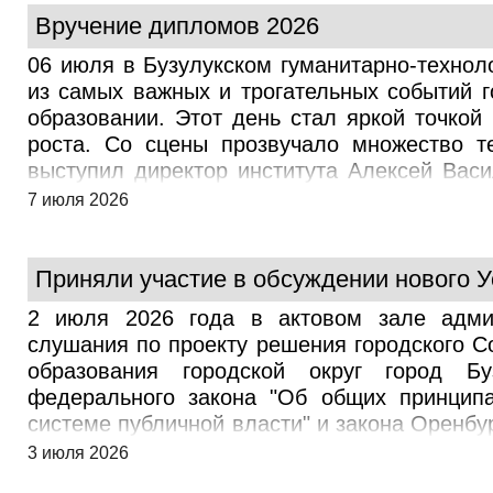
оплата материнским капиталом). - Возможн
Вручение дипломов 2026
- Скидки и льготы на очной форме обучени
06 июля в Бузулукском гуманитарно-технол
приёмную комиссию по адресу г. Бузулук, у
из самых важных и трогательных событий 
через портал Госуслуг. Необходимые докум
образовании. Этот день стал яркой точкой
диплом), СНИЛС, фото 3х4. Подробную инф
роста. Со сцены прозвучало множество т
40.
выступил директор института Алексей Вас
прямой студенчества и пожелал им увере
7 июля 2026
поздравлениям присоединились заместители
по внеучебной работе, отметившие не то
активную жизненную позицию. Особая гор
Приняли участие в обсуждении нового У
сегодня обрели своих героев. Это блестящий
2 июля 2026 года в актовом зале админ
уровня подготовки в нашем филиале. Кроме
слушания по проекту решения городского С
вклад в развитие научного сообщества 
образования городской округ город Бу
инициативные и талантливые студенты От
федерального закона "Об общих принципа
полученные знания станут прочным фундаме
системе публичной власти" и закона Оренбу
, навсегда останутся в памяти как время см
организации местного самоуправления в
3 июля 2026
основание для разработки нового документ