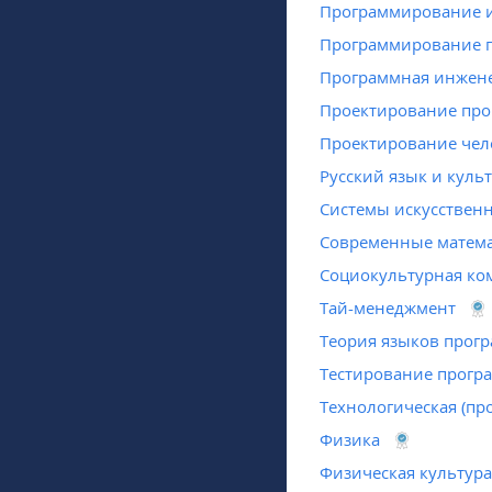
Программирование и
Программирование п
Программная инжене
Проектирование пр
Проектирование чел
Русский язык и куль
Системы искусственн
Современные матема
Социокультурная ко
Тай-менеджмент
Теория языков прог
Тестирование прогр
Технологическая (пр
Физика
Физическая культура