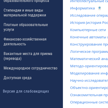
образовательного процесса
Интеллектуальные с
Информатика
Стипендии и иные виды
материальной поддержки
Исследование опера
История (история Ро
Платные образовательные
услуги
Компьютерные сети
Конечные автоматы и
Финансово-хозяйственная
деятельность
Конструирование пр
Логическое програм
Вакантные места для приема
(перевода)
Математический ана
Методо-ориентиров
Международное сотрудничество
Моделирование инф
Доступная среда
Научно-исследовател
Объектно-ориентир
Версия для слабовидящих
Ознакомительная пр
Операционные систе