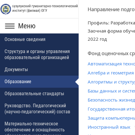
Направление подго
Профиль: Разработк
Меню
Заочная форма обуч
2022 год
Основные сведения
Структура и органы управления
Фонд оценочных сре
образовательной организацией
Автоматизация техн
Документы
Алгебра и геометрия
Образование
Алгоритмы и структ
Базы данных и сист
Образовательные стандарты
Безопасность жизне
Руководство. Педагогический
Государственная ито
(научно-педагогический) состав
Защита компьютерны
Материально-техническое
Иностранный язык
обеспечение и оснащённость