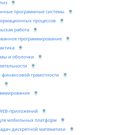
лиз
анные программные системы
ормационных процессов
ьская работа
ованное программирование
актика
мы и оболочки
еятельности
 финансовой грамотности
и
раммирование
WEB-приложений
для мобильных платформ
адач дискретной математики