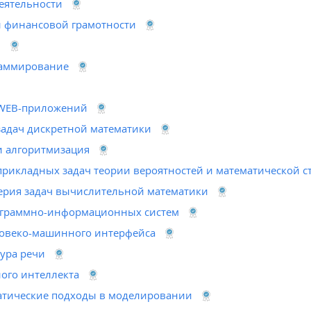
еятельности
 финансовой грамотности
и
раммирование
WEB-приложений
адач дискретной математики
 алгоритмизация
рикладных задач теории вероятностей и математической с
рия задач вычислительной математики
ограммно-информационных систем
овеко-машинного интерфейса
тура речи
ого интеллекта
тические подходы в моделировании