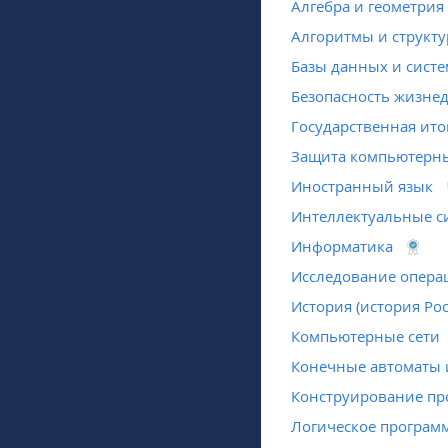
Алгебра и геометрия
Алгоритмы и структ
Базы данных и сист
Безопасность жизне
Государственная ито
Защита компьютерны
Иностранный язык
Интеллектуальные с
Информатика
Исследование опера
История (история Ро
Компьютерные сети
Конечные автоматы и
Конструирование пр
Логическое програм