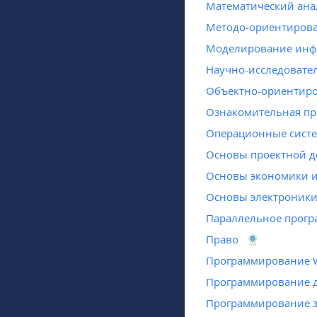
Математический ана
Методо-ориентиров
Моделирование инф
Научно-исследовател
Объектно-ориентир
Ознакомительная пр
Операционные систе
Основы проектной д
Основы экономики и
Основы электроник
Параллельное прог
Право
Программирование 
Программирование 
Программирование з