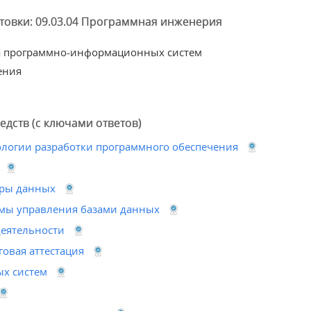
товки: 09.03.04 Программная инженерия
а программно-информационных систем
ения
дств (с ключами ответов)
ологии разработки программного обеспечения
уры данных
емы управления базами данных
деятельности
говая аттестация
х систем