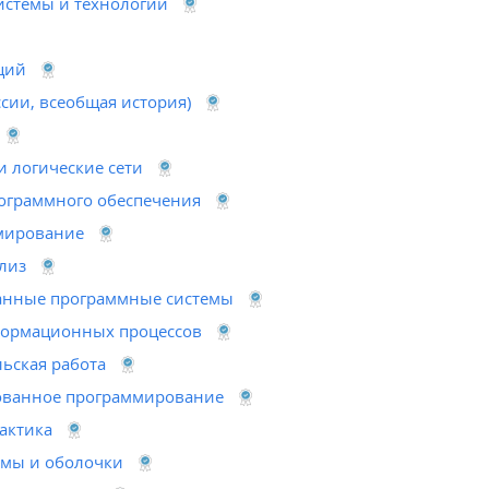
истемы и технологии
ций
ссии, всеобщая история)
 логические сети
ограммного обеспечения
мирование
лиз
анные программные системы
ормационных процессов
ьская работа
ованное программирование
актика
мы и оболочки