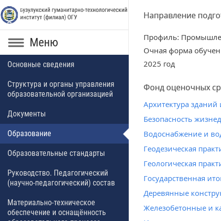
Направление подгот
Профиль: Промышлен
Меню
Очная форма обучен
2025 год
Основные сведения
Структура и органы управления
Фонд оценочных ср
образовательной организацией
Архитектура зданий
Документы
Безопасность жизне
Образование
Водоснабжение и во
Геодезическая практ
Образовательные стандарты
Геологическая практ
Руководство. Педагогический
Государственная ито
(научно-педагогический) состав
Деревянные констру
Материально-техническое
Железобетонные и к
обеспечение и оснащённость