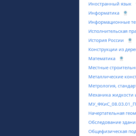
Иностранный язык
Информатика
Информационные те
Исполнительская пр
История России
Конструкции из дере
Математика
Местные строительн
Металлические конс
Метрология, стандар
Механика жидкости и
МУ_ФКиС_08.03.01_П
Начертательная гео
Обследование здани
Общефизическая под