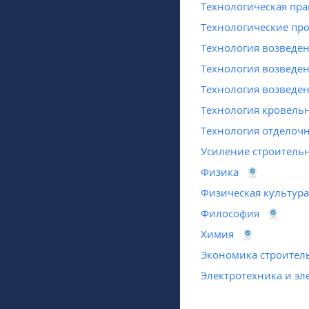
Технологическая пра
Технологические про
Технология возведе
Технология возведе
Технология возведе
Технология кровель
Технология отделоч
Усиление строитель
Физика
Физическая культура
Философия
Химия
Экономика строител
Электротехника и э