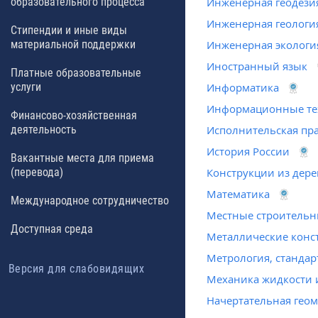
образовательного процесса
Инженерная геодези
Инженерная геологи
Стипендии и иные виды
материальной поддержки
Инженерная экологи
Иностранный язык
Платные образовательные
услуги
Информатика
Информационные те
Финансово-хозяйственная
деятельность
Исполнительская пр
История России
Вакантные места для приема
(перевода)
Конструкции из дере
Математика
Международное сотрудничество
Местные строительн
Доступная среда
Металлические конс
Метрология, стандар
Версия для слабовидящих
Механика жидкости и
Начертательная гео