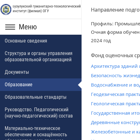
Направление подгот
Профиль: Промышлен
Меню
Очная форма обучен
2024 год
Основные сведения
Структура и органы управления
Фонд оценочных ср
образовательной организацией
Архитектура зданий
Документы
Безопасность жизне
Образование
Водоснабжение и во
Геодезическая практ
Образовательные стандарты
Геологическая практ
Руководство. Педагогический
Государственная ито
(научно-педагогический) состав
Деревянные констру
Материально-техническое
Железобетонные и к
обеспечение и оснащённость