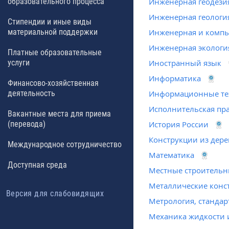
образовательного процесса
Инженерная геодези
Инженерная геологи
Стипендии и иные виды
материальной поддержки
Инженерная и компь
Инженерная экологи
Платные образовательные
услуги
Иностранный язык
Информатика
Финансово-хозяйственная
деятельность
Информационные те
Исполнительская пр
Вакантные места для приема
(перевода)
История России
Конструкции из дере
Международное сотрудничество
Математика
Доступная среда
Местные строительн
Металлические конс
Версия для слабовидящих
Метрология, стандар
Механика жидкости и