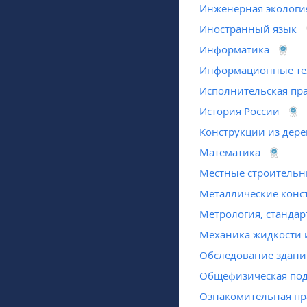
Инженерная экологи
Иностранный язык
Информатика
Информационные те
Исполнительская пр
История России
Конструкции из дере
Математика
Местные строитель
Металлические конс
Метрология, стандар
Механика жидкости и
Обследование здани
Общефизическая под
Ознакомительная пр