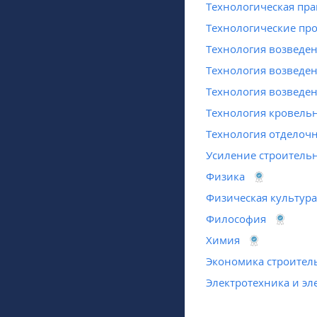
Технологическая пра
Технологические про
Технология возведе
Технология возведе
Технология возведе
Технология кровель
Технология отделоч
Усиление строитель
Физика
Физическая культура
Философия
Химия
Экономика строител
Электротехника и э