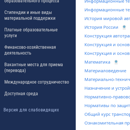
образовательного процесса
Информационные тех
Информационные те
Стипендии и иные виды
материальной поддержки
История мировой а
История России
Платные образовательные
услуги
Конструкция автотра
Конструкция и основ
Финансово-хозяйственная
деятельность
Конструкция и основ
Математика
Вакантные места для приема
(перевода)
Материаловедение
Материально-технич
Международное сотрудничество
Назначение и устро
Доступная среда
Нормативно-правово
Нормативы по защит
Версия для слабовидящих
Общий курс транспо
Ознакомительная пра