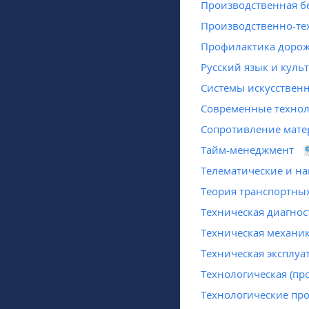
Производственная бе
Производственно-тех
Профилактика дорож
Русский язык и куль
Системы искусственн
Современные техно
Сопротивление мате
Тайм-менеджмент
Телематические и н
Теория транспортных
Техническая диагнос
Техническая механи
Техническая эксплуа
Технологическая (пр
Технологические про