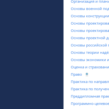
Организация и план
Основы военной под
Основы конструкции 
Основы проектирова
Основы проектирова
Основы проектной д
Основы российской 
Основы теории надё
Основы экономики и
Оценка и страхован
Право
Практика по направ
Практика по получе
Преддипломная прак
Программно-целевое