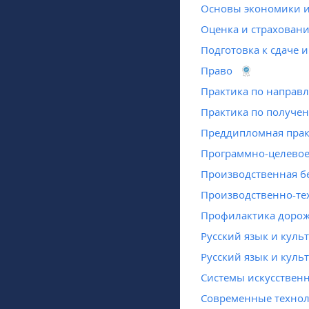
Основы экономики и
Оценка и страхован
Подготовка к сдаче и
Право
Практика по направ
Практика по получе
Преддипломная прак
Программно-целевое
Производственная бе
Производственно-тех
Профилактика дорож
Русский язык и куль
Русский язык и куль
Системы искусственн
Современные техно