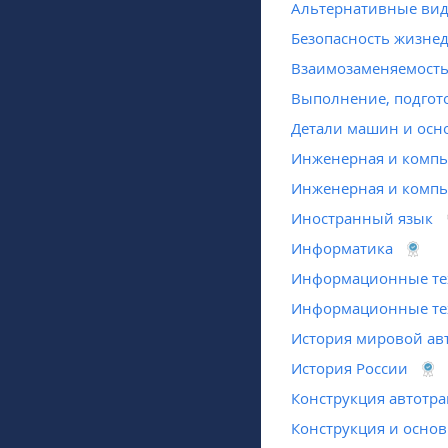
Альтернативные виды
Безопасность жизне
Взаимозаменяемость,
Выполнение, подгот
Детали машин и осн
Инженерная и компь
Инженерная и компь
Иностранный язык
Информатика
Информационные тех
Информационные те
История мировой а
История России
Конструкция автотра
Конструкция и основ