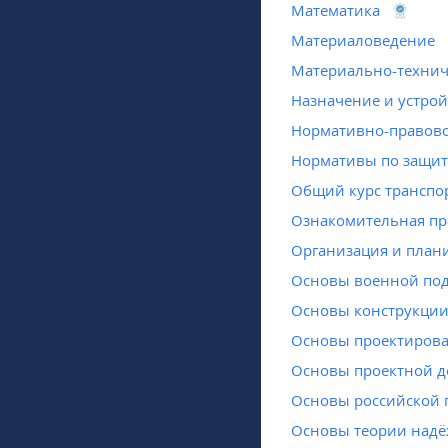
Математика
Материаловедение
Материально-технич
Назначение и устро
Нормативно-правово
Нормативы по защит
Общий курс транспо
Ознакомительная пр
Организация и план
Основы военной под
Основы конструкции 
Основы проектирова
Основы проектной д
Основы российской 
Основы теории надё