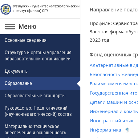
Направление подгот
Профиль: Сервис тр
Меню
Заочная форма обуч
2023 год
Основные сведения
Структура и органы управления
Фонд оценочных ср
образовательной организацией
Альтернативные виды
Документы
Безопасность жизне
Образование
Взаимозаменяемость,
Государственная ито
Образовательные стандарты
Детали машин и осн
Руководство. Педагогический
Инженерная и компь
(научно-педагогический) состав
Иностранный язык
Материально-техническое
Информатика
обеспечение и оснащённость