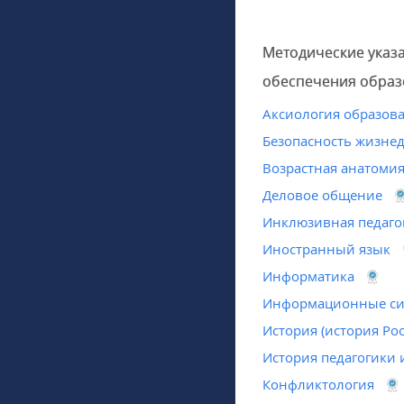
Методические указ
обеспечения образ
Аксиология образов
Безопасность жизне
Возрастная анатомия
Деловое общение
Инклюзивная педаго
Иностранный язык
Информатика
Информационные си
История (история Ро
История педагогики 
Конфликтология