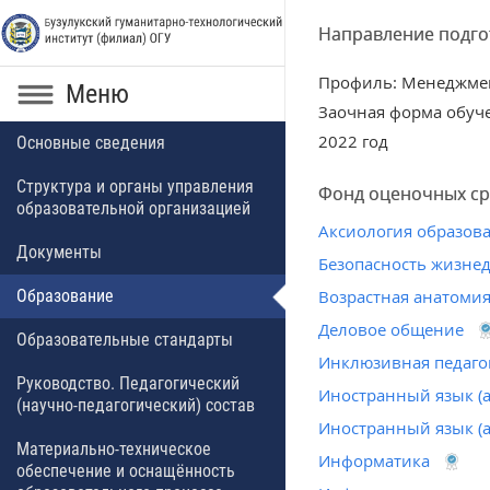
Направление подгот
Профиль: Менеджмен
Меню
Заочная форма обуч
2022 год
Основные сведения
Структура и органы управления
Фонд оценочных ср
образовательной организацией
Аксиология образов
Документы
Безопасность жизне
Образование
Возрастная анатомия
Деловое общение
Образовательные стандарты
Инклюзивная педаго
Руководство. Педагогический
Иностранный язык (
(научно-педагогический) состав
Иностранный язык (
Материально-техническое
Информатика
обеспечение и оснащённость