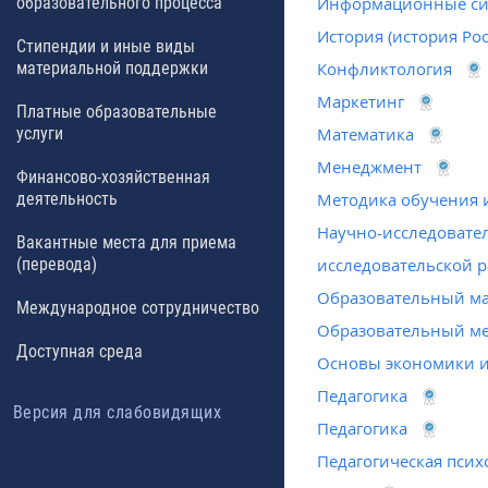
образовательного процесса
Информационные си
История (история Ро
Стипендии и иные виды
материальной поддержки
Конфликтология
Маркетинг
Платные образовательные
услуги
Математика
Менеджмент
Финансово-хозяйственная
деятельность
Методика обучения 
Научно-исследовате
Вакантные места для приема
(перевода)
исследовательской р
Образовательный м
Международное сотрудничество
Образовательный м
Доступная среда
Основы экономики и
Педагогика
Версия для слабовидящих
Педагогика
Педагогическая псих