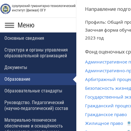
Направление подго
Профиль: Общий пр
Меню
Заочная форма обуч
2023 год
Основные сведения
Структура и органы управления
Фонд оценочных ср
образовательной организацией
Административное 
Документы
Административно-пр
Образование
Арбитражный проце
Безопасность жизне
Образовательные стандарты
Государственный эк
Руководство. Педагогический
Гражданский процес
(научно-педагогический) состав
Гражданское право
Материально-техническое
Жилищное право
обеспечение и оснащённость