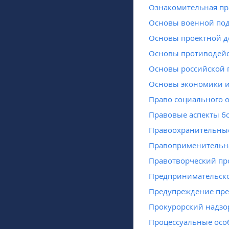
Ознакомительная пр
Основы военной под
Основы проектной д
Основы противодейс
Основы российской 
Основы экономики и
Право социального 
Правовые аспекты б
Правоохранительны
Правоприменительна
Правотворческий пр
Предпринимательско
Предупреждение пре
Прокурорский надзо
Процессуальные осо