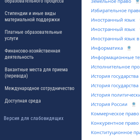
образовательного процесса
Земельное право
Избирательное прав
Стипендии и иные виды
материальной поддержки
Иностранный язык
Иностранный язык
Платные образовательные
услуги
Иностранный язык в
Информатика
Финансово-хозяйственная
деятельность
Информационные тех
Исполнительное про
Вакантные места для приема
(перевода)
История государства
История государства
Международное сотрудничество
История политическ
Доступная среда
История России
Коммерческое право
Версия для слабовидящих
Конкурентное право
Конституционное пр