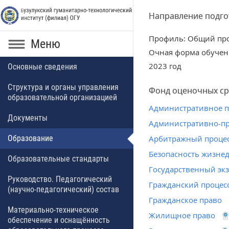
Направление подго
Профиль: Общий пр
Меню
Очная форма обучен
2023 год
Основные сведения
Структура и органы управления
Фонд оценочных ср
образовательной организацией
Административное 
Документы
Административно-пр
Образование
Арбитражный проце
Безопасность жизне
Образовательные стандарты
Государственный эк
Руководство. Педагогический
Гражданский процес
(научно-педагогический) состав
Гражданское право
Материально-техническое
Жилищное право
обеспечение и оснащённость