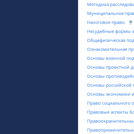
Методика расследов
Муниципальное пра
Налоговое право
Несудебные формы з
Общефизическая под
Ознакомительная пр
Основы военной под
Основы проектной д
Основы противодейс
Основы российской 
Основы экономики и
Право социального 
Правовые аспекты б
Правоохранительны
Правоприменительна