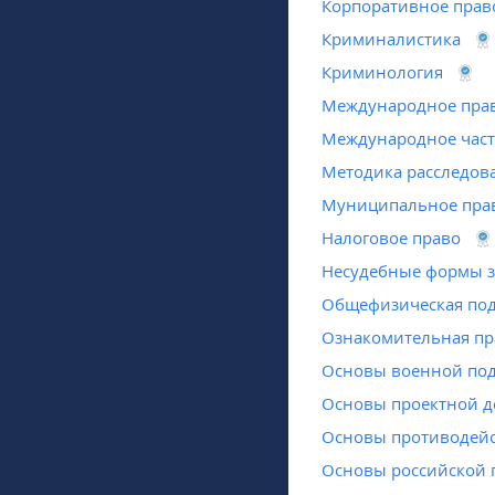
Корпоративное прав
Криминалистика
Криминология
Международное пра
Международное част
Методика расследов
Муниципальное пра
Налоговое право
Несудебные формы з
Общефизическая под
Ознакомительная пр
Основы военной под
Основы проектной д
Основы противодейс
Основы российской 