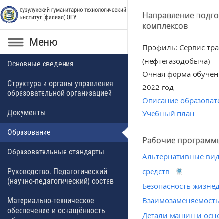
Направление подгот
комплексов
Меню
Профиль: Сервис тр
(нефтегазодобыча)
Основные сведения
Очная форма обучен
Структура и органы управления
2022 год
образовательной организацией
Описание образоват
Документы
Учебный план
Образование
Рабочие программ
Образовательные стандарты
Альтернативные вид
средств
Руководство. Педагогический
(научно-педагогический) состав
Безопасность жизне
Взаимозаменяемость,
Материально-техническое
обеспечение и оснащённость
Детали машин и осн