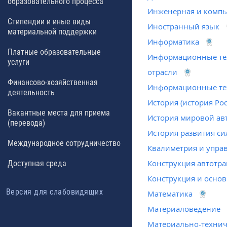
образовательного процесса
Инженерная и компь
Стипендии и иные виды
Иностранный язык
материальной поддержки
Информатика
Платные образовательные
Информационные тех
услуги
отрасли
Финансово-хозяйственная
Информационные те
деятельность
История (история Ро
Вакантные места для приема
История мировой а
(перевода)
История развития с
Международное сотрудничество
Квалиметрия и упра
Конструкция автотра
Доступная среда
Конструкция и основ
Версия для слабовидящих
Математика
Материаловедение
Материально-технич