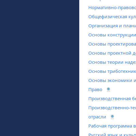
Нормативно-правово
Общефизическая кул
Организация и план
Основы конструкции 
Основы проектирова
Основы проектной д
Основы теории наде
Основы триботехни
Основы экономики и
Право
Производственная бе
Производственно-тех
отрасли
Рабочая программа 
Русский язык и куль