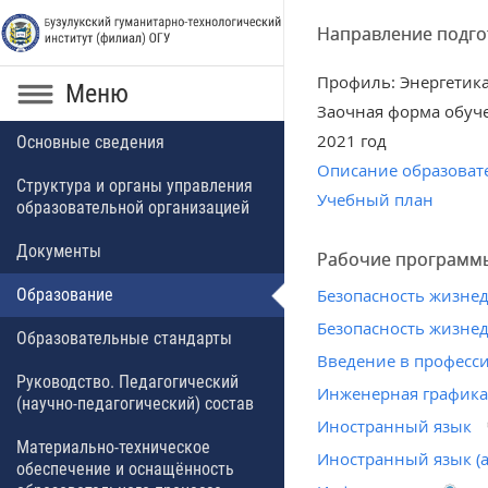
Направление подгот
Профиль: Энергетик
Меню
Заочная форма обуч
2021 год
Основные сведения
Описание образоват
Структура и органы управления
Учебный план
образовательной организацией
Документы
Рабочие программ
Образование
Безопасность жизне
Безопасность жизне
Образовательные стандарты
Введение в професс
Руководство. Педагогический
Инженерная график
(научно-педагогический) состав
Иностранный язык
Материально-техническое
Иностранный язык (
обеспечение и оснащённость