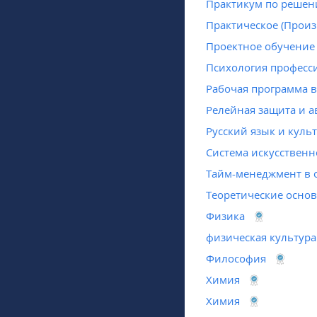
Практикум по решен
Практическое (Прои
Проектное обучение 
Психология професс
Рабочая программа 
Релейная защита и а
Русский язык и куль
Система искусственн
Тайм-менеджмент в 
Теоретические осно
Физика
физическая культура
Философия
Химия
Химия