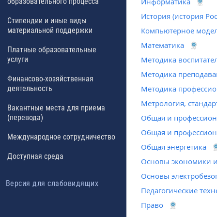
образовательного процесса
Информатика
История (история Ро
Стипендии и иные виды
материальной поддержки
Компьютерное модел
Математика
Платные образовательные
услуги
Методика воспитате
Методика преподава
Финансово-хозяйственная
деятельность
Методика профессио
Метрология, стандар
Вакантные места для приема
(перевода)
Общая и профессион
Общая и профессион
Международное сотрудничество
Общая энергетика
Доступная среда
Основы экономики и
Основы электробезо
Версия для слабовидящих
Педагогические тех
Право