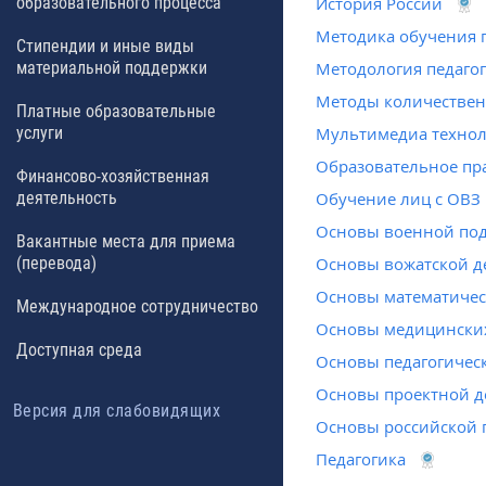
образовательного процесса
История России
Методика обучения 
Стипендии и иные виды
материальной поддержки
Методология педаго
Методы количествен
Платные образовательные
услуги
Мультимедиа технол
Образовательное пр
Финансово-хозяйственная
деятельность
Обучение лиц с ОВЗ
Основы военной под
Вакантные места для приема
(перевода)
Основы вожатской д
Основы математиче
Международное сотрудничество
Основы медицински
Доступная среда
Основы педагогическ
Основы проектной д
Версия для слабовидящих
Основы российской 
Педагогика