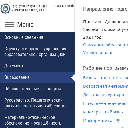
Направление подгот
Профиль: Дошкольно
Меню
Заочная форма обуч
2024 год
Основные сведения
Описание образоват
Структура и органы управления
Учебный план
образовательной организацией
Документы
Рабочие программ
Образование
Безопасность жизне
Возрастная анатомия
Образовательные стандарты
Детская литература
Руководство. Педагогический
Естественнонаучная
(научно-педагогический) состав
Иностранный язык
Материально-техническое
Информатика
обеспечение и оснащённость