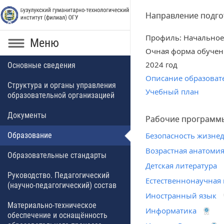
Направление подгот
Профиль: Начальное
Меню
Очная форма обучен
2024 год
Основные сведения
Описание образоват
Структура и органы управления
Учебный план
образовательной организацией
Документы
Рабочие программ
Образование
Безопасность жизне
Возрастная анатомия
Образовательные стандарты
Детская литература
Руководство. Педагогический
Естественнонаучная
(научно-педагогический) состав
Иностранный язык
Материально-техническое
Информатика
обеспечение и оснащённость