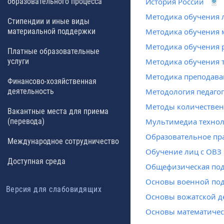
образовательного процесса
История России
Методика обучения 
Стипендии и иные виды
материальной поддержки
Методика обучения 
Методика обучения 
Платные образовательные
услуги
Методика обучения 
Методика преподава
Финансово-хозяйственная
деятельность
Методология педаго
Методы количествен
Вакантные места для приема
(перевода)
Мультимедиа технол
Образовательное пр
Международное сотрудничество
Обучение лиц с ОВЗ
Доступная среда
Общефизическая под
Основы военной под
Версия для слабовидящих
Основы вожатской д
Основы математиче