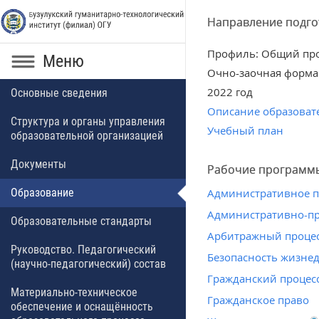
Направление подго
Профиль: Общий пр
Меню
Очно-заочная форма
2022 год
Основные сведения
Описание образоват
Структура и органы управления
Учебный план
образовательной организацией
Документы
Рабочие программ
Образование
Административное 
Административно-пр
Образовательные стандарты
Арбитражный проце
Руководство. Педагогический
Безопасность жизне
(научно-педагогический) состав
Гражданский процес
Материально-техническое
Гражданское право
обеспечение и оснащённость