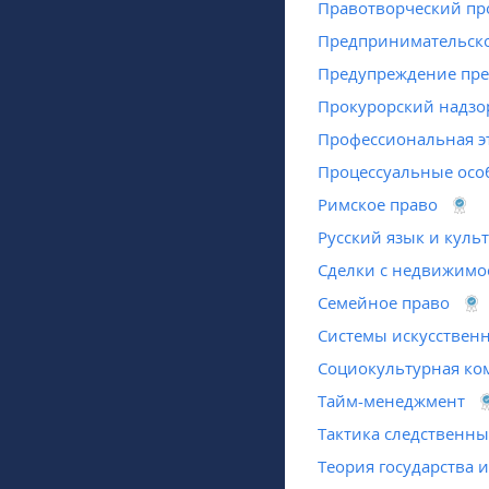
Правотворческий пр
Предпринимательско
Предупреждение пре
Прокурорский надзо
Профессиональная э
Процессуальные осо
Римское право
Русский язык и куль
Сделки с недвижимо
Семейное право
Системы искусственн
Социокультурная ко
Тайм-менеджмент
Тактика следственны
Теория государства и