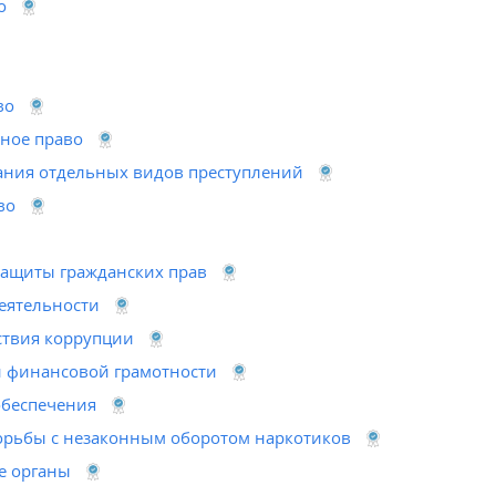
во
во
ное право
ания отдельных видов преступлений
во
ащиты гражданских прав
еятельности
твия коррупции
 финансовой грамотности
обеспечения
орьбы с незаконным оборотом наркотиков
е органы