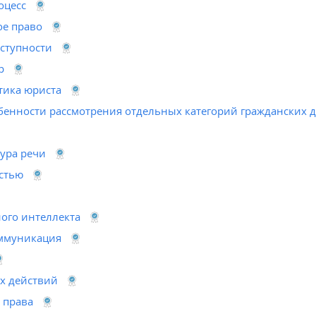
оцесс
е право
ступности
р
тика юриста
бенности рассмотрения отдельных категорий гражданских 
тура речи
стью
ого интеллекта
ммуникация
х действий
 права