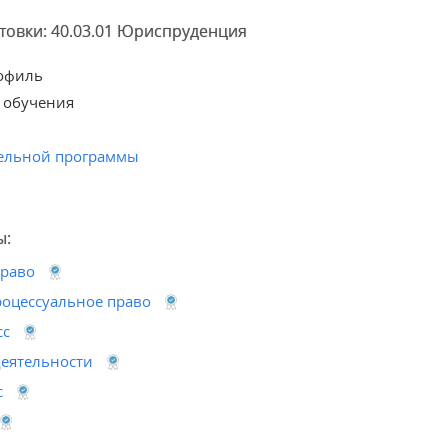
товки: 40.03.01 Юриспруденция
офиль
 обучения
ельной программы
ы:
право
оцессуальное право
сс
деятельности
с