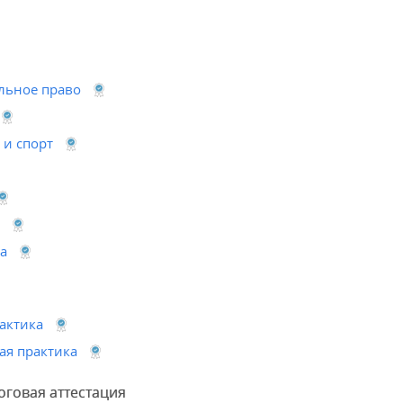
льное право
 и спорт
а
актика
я практика
оговая аттестация