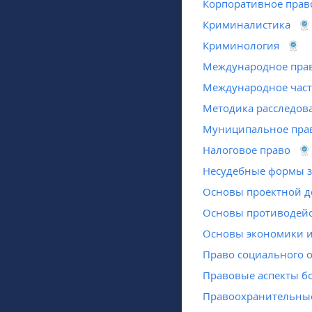
Корпоративное пра
Криминалистика
Криминология
Международное пра
Международное част
Методика расследов
Муниципальное пра
Налоговое право
Несудебные формы з
Основы проектной д
Основы противодейс
Основы экономики и
Право социального 
Правовые аспекты б
Правоохранительны