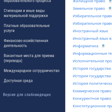
образовательного процесса
Жилищное право
Земельное право
Стипендии и иные виды
материальной поддержки
Избирательное прав
Избирательное прав
Платные образовательные
услуги
Иностранный язык
Иностранный язык в
Финансово-хозяйственная
деятельность
Информатика
Информационные тех
Вакантные места для приема
(перевода)
Исполнительное про
История государства
Международное сотрудничество
История государства
Доступная среда
История политическ
Коммерческое право
Версия для слабовидящих
Конкурентное право
Конституционное пр