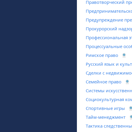
Правотворческий пр
Предпринимательско
Предупреждение пре
Прокурорский надзо
Профессиональная э
Процессуальные осо
Римское право
Русский язык и куль
Сделки с недвижимо
Семейное право
Системы искусственн
Социокультурная к
Спортивные игры
Тайм-менеджмент
Тактика следственны