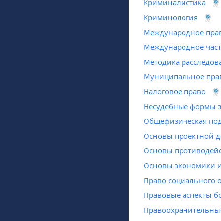
Криминалистика
Криминология
Международное пра
Международное част
Методика расследов
Муниципальное пра
Налоговое право
Несудебные формы з
Общефизическая под
Основы проектной д
Основы противодейс
Основы экономики и
Право социального 
Правовые аспекты б
Правоохранительны