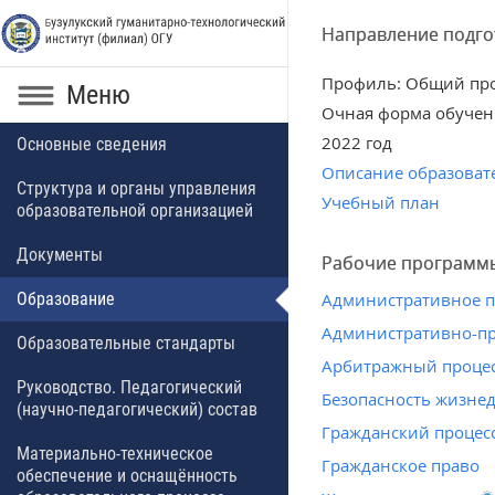
Направление подго
Профиль: Общий пр
Меню
Очная форма обучен
2022 год
Основные сведения
Описание образоват
Структура и органы управления
Учебный план
образовательной организацией
Документы
Рабочие программ
Образование
Административное 
Административно-пр
Образовательные стандарты
Арбитражный проце
Руководство. Педагогический
Безопасность жизне
(научно-педагогический) состав
Гражданский процес
Материально-техническое
Гражданское право
обеспечение и оснащённость