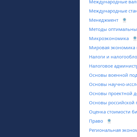
Международные вал
Международные стан
Менеджмент
Методы оптимальны
Микроэкономика
Мировая экономика 
Налоги и налогообл
Налоговое админист
Основы военной под
Основы научно-иссл
Основы проектной д
Основы российской 
Оценка стоимости б
Право
Региональная эконо