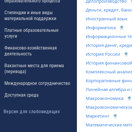
образовательного процесса
Делопроизводство
Деньги, кредит, бан
Стипендии и иные виды
материальной поддержки
Иностранный язык
Информатика
Платные образовательные
услуги
Информационные те
История денег, креди
Финансово-хозяйственная
деятельность
История России
История финансовой
Вакантные места для приема
(перевода)
Комплексный анализ
Корпоративные фин
Международное сотрудничество
Линейная алгебра и
Доступная среда
Макроэкономика
Макроэкономическое
Версия для слабовидящих
Маркетинг
Математические мет