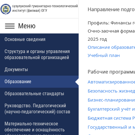
Направление подгот
Профиль: Финансы го
Меню
Очно-заочная форма
2025 год
Основные сведения
Описание образоват
Структура и органы управления
Учебный план
образовательной организацией
Документы
Рабочие программ
Образование
Автоматизированное
Безопасность жизне
Образовательные стандарты
Бизнес-планировани
Руководство. Педагогический
Бухгалтерский учёт 
(научно-педагогический) состав
Бюджетная система 
Материально-техническое
Государственный и 
обеспечение и оснащённость