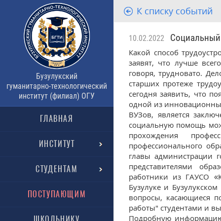
К списку событий
Социальный к
10.02.2022
Какой способ трудоустр
заявят, что лучше всег
говоря, трудновато. Де
Бузулукский
старших протеже трудо
гуманитарно-технологический
сегодня заявить, что п
институт (филиал) ОГУ
одной из инновационных
ВУЗов, является заклю
ГЛАВНАЯ
социальную помощь мож
прохождения профес
ИНСТИТУТ
профессионального обра
главы администрации г
представителями обра
СТУДЕНТАМ
работники из ГАУСО «К
Бузулуке и Бузулукском
ПОСТУПАЮЩИМ
вопросы, касающиеся п
работы" студентами и в
Подробную информацию 
ШКОЛЬНИКУ