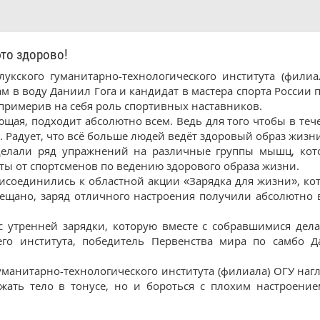
то здорово!
лукского гуманитарно-технологического института (фил
м в воду Даниил Гога и кандидат в мастера спорта России
 примерив на себя роль спортивных наставников.
щая, подходит абсолютно всем. Ведь для того чтобы в теч
. Радует, что всё больше людей ведёт здоровый образ жизн
делали ряд упражнений на различные группы мышц, кот
ты от спортсменов по ведению здорового образа жизни.
исоединились к областной акции «Зарядка для жизни», кот
ещано, заряд отличного настроения получили абсолютно в
 утренней зарядки, которую вместе с собравшимися дел
го института, победитель Первенства мира по самбо 
гуманитарно-технологического института (филиала) ОГУ на
жать тело в тонусе, но и бороться с плохим настроени