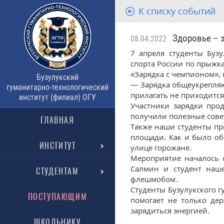
К списку событий
Здоровье – э
08.04.2022
7 апреля студенты Бузу
спорта России по прыжка
«Зарядка с чемпионом»,
Бузулукский
— Зарядка общеукрепляю
гуманитарно-технологический
прилагать не приходится
институт (филиал) ОГУ
Участники зарядки про
получили полезные сове
ГЛАВНАЯ
Также наши студенты пр
площади. Как и было об
ИНСТИТУТ
улице горожане.
Мероприятие началось с
Салмин и студент наше
СТУДЕНТАМ
флешмобом.
Студенты Бузулукского 
ПОСТУПАЮЩИМ
помогает не только дер
зарядиться энергией.
ШКОЛЬНИКУ