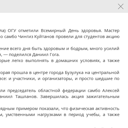
иала) ОГУ отметили Всемирный День здоровья. Мастер
 по самбо Чингиз Куйтанов провели для студентов акцию
ение всего дня быть здоровым и бодрым, много усилий
и, — поделился Даниил Гога.
орые легко выполнять в домашних условиях, а также
орая прошла в центре города Бузулука на центральной
се: и участники, и организаторы, и просто шедшие по
али председатель областной федерации самбо Алексей
Даниил Ташланов. Завершилась акция зажигательным
глядным примером показали, что физическая активность
ем, умственными нагрузками в период учебы, а также