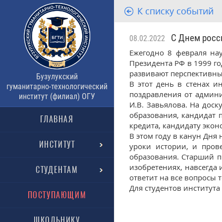
К списку событий
С Днем росси
08.02.2022
Ежегодно 8 февраля на
Президента РФ в 1999 г
развивают перспективны
Бузулукский
В этот день в стенах и
гуманитарно-технологический
поздравления от админи
институт (филиал) ОГУ
И.В. Завьялова. На доск
образования, кандидат 
ГЛАВНАЯ
кредита, кандидату экон
В этом году в канун Дня
ИНСТИТУТ
уроки истории, и прове
образования. Старший п
изобретениях, навсегда
СТУДЕНТАМ
ответит на все вопросы т
Для студентов института
ПОСТУПАЮЩИМ
ШКОЛЬНИКУ