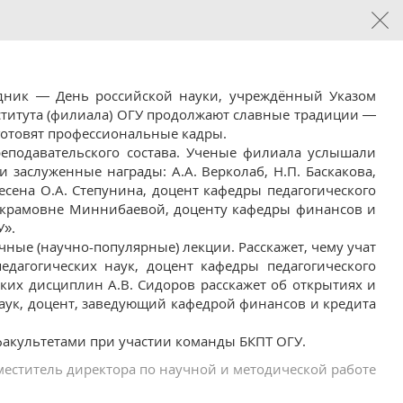
здник — День российской науки, учреждённый Указом
нститута (филиала) ОГУ продолжают славные традиции —
готовят профессиональные кадры.
реподавательского состава. Ученые филиала услышали
 заслуженные награды: А.А. Верколаб, Н.П. Баскакова,
несена О.А. Степунина, доцент кафедры педагогического
 Акрамовне Миннибаевой, доценту кафедры финансов и
У».
чные (научно-популярные) лекции. Расскажет, чему учат
едагогических наук, доцент кафедры педагогического
их дисциплин А.В. Сидоров расскажет об открытиях и
наук, доцент, заведующий кафедрой финансов и кредита
факультетами при участии команды БКПТ ОГУ.
меститель директора по научной и методической работе