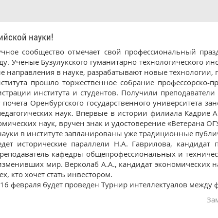
йской науки!
учное сообщество отмечает свой профессиональный пра
оду. Ученые Бузулукского гуманитарно-технологического и
е направления в науке, разрабатывают новые технологии, 
нститута прошло торжественное собрание профессорско-п
страции института и студентов. Получили преподаватели и
у почета Оренбургского государственного университета за
педагогических наук. Впервые в истории филиала Кадрие
омических наук, вручен знак и удостоверение «Ветерана ОГ
 науки в институте запланированы уже традиционные публи
дет исторические параллели Н.А. Гаврилова, кандидат п
реподаватель кафедры общепрофессиональных и техническ
 изменивших мир. Верколаб А.А., кандидат экономических 
ех, кто хочет стать инвестором.
 16 февраля будет проведен Турнир интеллектуалов между 
За