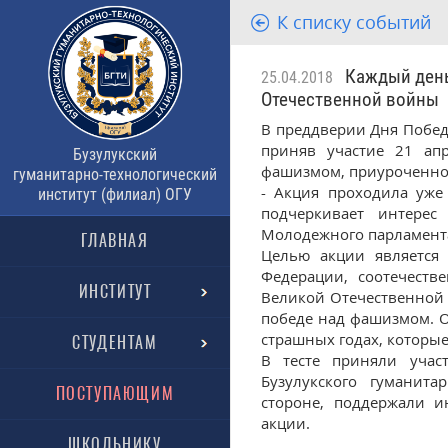
К списку событий
Каждый день 
25.04.2018
Отечественной войны
В преддверии Дня Побед
приняв участие 21 ап
Бузулукский
фашизмом, приуроченно
гуманитарно-технологический
- Акция проходила уже 
институт (филиал) ОГУ
подчеркивает интерес
Молодежного парламента
ГЛАВНАЯ
Целью акции является 
Федерации, соотечест
ИНСТИТУТ
Великой Отечественной 
победе над фашизмом. О
страшных годах, которые
СТУДЕНТАМ
В тесте приняли учас
Бузулукского гуманита
ПОСТУПАЮЩИМ
стороне, поддержали и
акции.
ШКОЛЬНИКУ