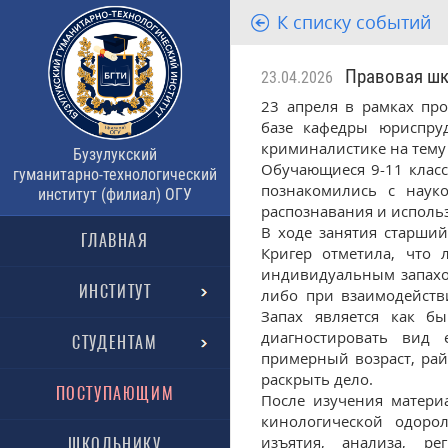
К списку событий
Правовая шко
23.04.2026
23 апреля в рамках пр
базе кафедры юриспруд
криминалистике на тему
Бузулукский
Обучающиеся 9-11 клас
гуманитарно-технологический
познакомились с науко
институт (филиал) ОГУ
распознавания и исполь
В ходе занятия старши
ГЛАВНАЯ
Кригер отметила, что 
индивидуальным запахом
ИНСТИТУТ
либо при взаимодейств
Запах является как б
диагностировать вид 
СТУДЕНТАМ
примерный возраст, ра
раскрыть дело.
ПОСТУПАЮЩИМ
После изучения матери
кинологической одоро
изъятия, анализа, р
ШКОЛЬНИКУ