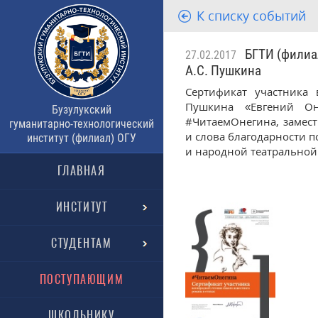
К списку событий
БГТИ (филиал)
27.02.2017
А.С. Пушкина
Сертификат участника 
Пушкина «Евгений Он
Бузулукский
#ЧитаемОнегина, замест
гуманитарно-технологический
и слова благодарности п
институт (филиал) ОГУ
и народной театральной
ГЛАВНАЯ
ИНСТИТУТ
СТУДЕНТАМ
ПОСТУПАЮЩИМ
ШКОЛЬНИКУ