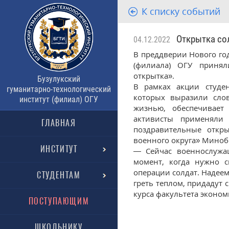
К списку событий
Открытка со
04.12.2022
В преддверии Нового год
(филиала) ОГУ принял
открытка».
Бузулукский
В рамках акции студе
гуманитарно-технологический
которых выразили слов
институт (филиал) ОГУ
жизнью, обеспечивает
активисты применяли 
ГЛАВНАЯ
поздравительные откр
военного округа» Миноб
ИНСТИТУТ
— Сейчас военнослужа
момент, когда нужно 
операции солдат. Надеем
СТУДЕНТАМ
греть теплом, придадут 
курса факультета эконом
ПОСТУПАЮЩИМ
ШКОЛЬНИКУ