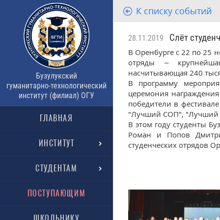
К списку событий
Слёт студенч
28.11.2019
В Оренбурге с 22 по 25 
отряды – крупнейшая
насчитывающая 240 тысяч
Бузулукский
В программу мероприя
гуманитарно-технологический
церемония награждения 
институт (филиал) ОГУ
победители в фестивале
"Лучший СОП", "Лучший 
ГЛАВНАЯ
В этом году студенты Бу
Роман и Попов Дмитри
ИНСТИТУТ
студенческих отрядов Ор
СТУДЕНТАМ
ПОСТУПАЮЩИМ
ШКОЛЬНИКУ