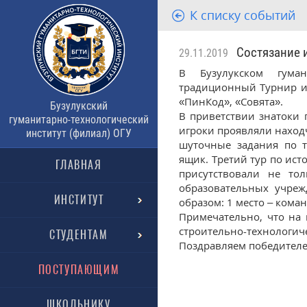
К списку событий
Состязание и
29.11.2019
В Бузулукском гуман
традиционный Турнир ин
«ПинКод», «Совята».
Бузулукский
В приветствии знатоки 
гуманитарно-технологический
игроки проявляли находч
институт (филиал) ОГУ
шуточные задания по т
ящик. Третий тур по ис
ГЛАВНАЯ
присутствовали не тол
образовательных учреж
ИНСТИТУТ
образом: 1 место – коман
Примечательно, что на 
строительно-технологиче
СТУДЕНТАМ
Поздравляем победителе
ПОСТУПАЮЩИМ
ШКОЛЬНИКУ