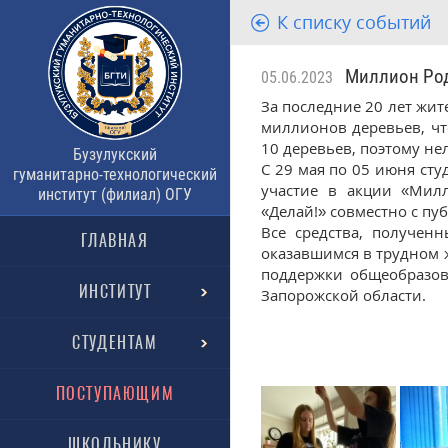
К списку событий
Миллион Род
05.06.2023
За последние 20 лет жит
миллионов деревьев, чт
10 деревьев, поэтому нел
Бузулукский
С 29 мая по 05 июня сту
гуманитарно-технологический
участие в акции «Милл
институт (филиал) ОГУ
«Делай!» совместно с пу
Все средства, получен
ГЛАВНАЯ
оказавшимся в трудном 
поддержки общеобразов
ИНСТИТУТ
Запорожской области.
СТУДЕНТАМ
ПОСТУПАЮЩИМ
ШКОЛЬНИКУ