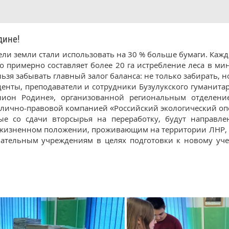
ине!
ели земли стали использовать на 30 % больше бумаги. Каж
о примерно составляет более 20 га истребление леса в ми
ьзя забывать главный залог баланса: не только забирать, н
денты, преподаватели и сотрудники Бузулукского гуманита
ион Родине», организованной региональным отделение
блично-правовой компанией «Российский экологический опер
ные со сдачи вторсырья на переработку, будут направ
жизненном положении, проживающим на территории ЛНР, Д
ательным учреждениям в целях подготовки к новому уче