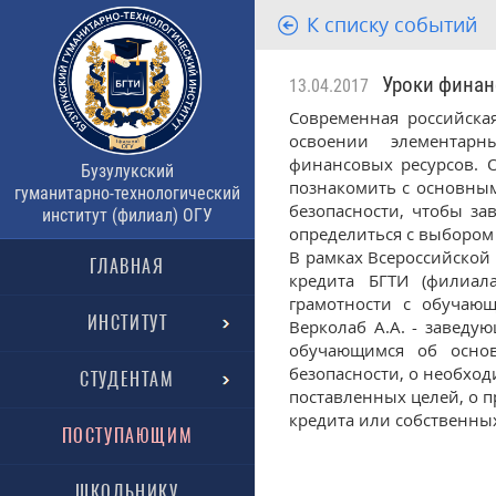
К списку событий
Уроки финанс
13.04.2017
Современная российска
освоении элементар
финансовых ресурсов. 
Бузулукский
познакомить с основны
гуманитарно-технологический
безопасности, чтобы за
институт (филиал) ОГУ
определиться с выбором
В рамках Всероссийской
ГЛАВНАЯ
кредита БГТИ (филиал
грамотности с обучаю
ИНСТИТУТ
Верколаб А.А. - заведу
обучающимся об основ
безопасности, о необхо
СТУДЕНТАМ
поставленных целей, о п
кредита или собственны
ПОСТУПАЮЩИМ
ШКОЛЬНИКУ