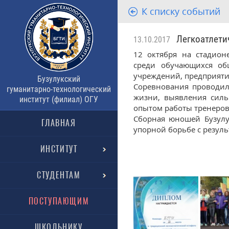
К списку событий
Легкоатлетич
13.10.2017
12 октября на стадион
среди обучающихся об
учреждений, предприяти
Бузулукский
Соревнования проводил
гуманитарно-технологический
жизни, выявления силь
институт (филиал) ОГУ
опытом работы тренеров
Сборная юношей Бузулук
ГЛАВНАЯ
упорной борьбе с результ
ИНСТИТУТ
СТУДЕНТАМ
ПОСТУПАЮЩИМ
ШКОЛЬНИКУ