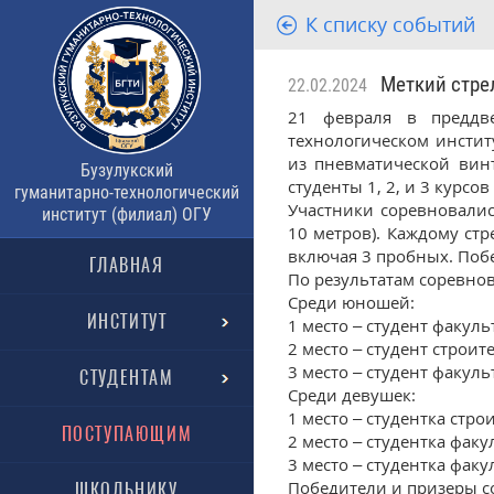
К списку событий
Меткий стре
22.02.2024
21 февраля в преддве
технологическом инстит
из пневматической вин
Бузулукский
студенты 1, 2, и 3 курс
гуманитарно-технологический
Участники соревновали
институт (филиал) ОГУ
10 метров). Каждому ст
включая 3 пробных. Поб
ГЛАВНАЯ
По результатам соревно
Среди юношей:
ИНСТИТУТ
1 место – студент факул
2 место – студент строи
3 место – студент факул
СТУДЕНТАМ
Среди девушек:
1 место – студентка стр
ПОСТУПАЮЩИМ
2 место – студентка фак
3 место – студентка фак
Победители и призеры с
ШКОЛЬНИКУ