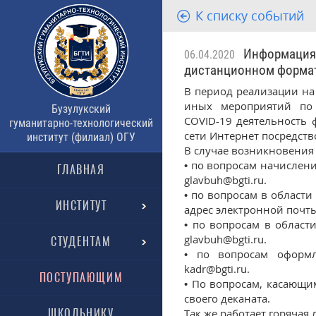
К списку событий
Информация д
06.04.2020
дистанционном форма
В период реализации на
иных мероприятий по 
Бузулукский
COVID-19 деятельность 
гуманитарно-технологический
сети Интернет посредств
институт (филиал) ОГУ
В случае возникновения
• по вопросам начислен
ГЛАВНАЯ
glavbuh@bgti.ru.
• по вопросам в област
ИНСТИТУТ
адрес электронной почты
• по вопросам в област
glavbuh@bgti.ru.
СТУДЕНТАМ
• по вопросам оформ
kadr@bgti.ru.
ПОСТУПАЮЩИМ
• По вопросам, касающи
своего деканата.
ШКОЛЬНИКУ
Так же работает горячая 