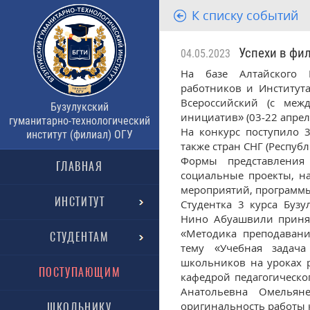
К списку событий
Успехи в фило
04.05.2023
На базе Алтайского Н
работников и Институт
Всероссийский (с меж
Бузулукский
инициатив» (03-22 апрел
гуманитарно-технологический
На конкурс поступило 
институт (филиал) ОГУ
также стран СНГ (Республ
Формы представления
ГЛАВНАЯ
социальные проекты, на
мероприятий, программы
ИНСТИТУТ
Студентка 3 курса Бузу
Нино Абуашвили принял
«Методика преподавани
СТУДЕНТАМ
тему «Учебная задача
школьников на уроках 
ПОСТУПАЮЩИМ
кафедрой педагогическо
Анатольевна Омельяне
оригинальность работы 
ШКОЛЬНИКУ