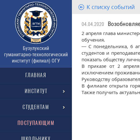
К списку событий
Возобновляе
04.04.2020
2 апреля глава министе
обучения.
— С понедельника, 6 а
Бузулукский
студентов и преподава
гуманитарно-технологический
показать обществу личны
институт (филиал) ОГУ
В приказе от 2 апреля
исключением проживания
ГЛАВНАЯ
Руководству образовате
В филиале открыта горя
ИНСТИТУТ
Также получить актуальн
СТУДЕНТАМ
ПОСТУПАЮЩИМ
ШКОЛЬНИКУ