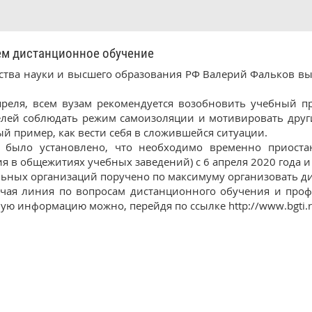
м дистанционное обучение
рства науки и высшего образования РФ Валерий Фальков в
преля, всем вузам рекомендуется возобновить учебный п
телей соблюдать режим самоизоляции и мотивировать дру
й пример, как вести себя в сложившейся ситуации.
 было установлено, что необходимо временно приоста
 в общежитиях учебных заведений) с 6 апреля 2020 года и
льных организаций поручено по максимуму организовать д
чая линия по вопросам дистанционного обучения и профи
ую информацию можно, перейдя по ссылке http://www.bgti.ru/