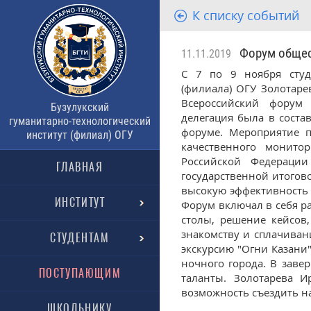
К списку событий
Форум общес
11.11.2019
С 7 по 9 ноября студе
(филиала) ОГУ Золотаре
Всероссийский форум 
Бузулукский
делегация была в соста
гуманитарно-технологический
форуме. Мероприятие п
институт (филиал) ОГУ
качественного монито
Российской Федерации
ГЛАВНАЯ
государственной итогов
высокую эффективность 
ИНСТИТУТ
Форум включал в себя ра
столы, решение кейсов
знакомству и сплачиван
СТУДЕНТАМ
экскурсию "Огни Казани
ночного города. В заве
ПОСТУПАЮЩИМ
таланты. Золотарева И
возможность съездить н
ШКОЛЬНИКУ