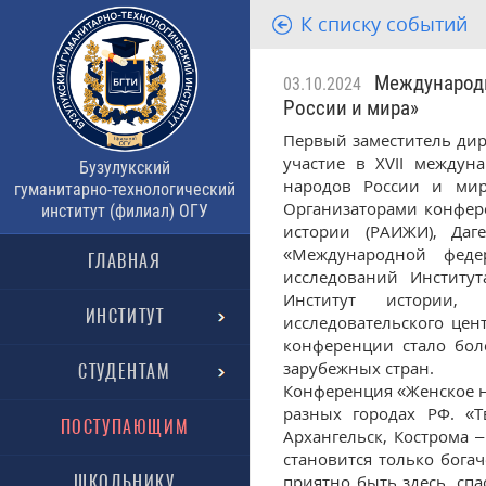
К списку событий
Международна
03.10.2024
России и мира»
Первый заместитель дир
участие в XVII междун
Бузулукский
народов России и мир
гуманитарно-технологический
Организаторами конфер
институт (филиал) ОГУ
истории (РАИЖИ), Даг
«Международной феде
ГЛАВНАЯ
исследований Институ
Институт истории, 
ИНСТИТУТ
исследовательского цен
конференции стало бол
зарубежных стран.
СТУДЕНТАМ
Конференция «Женское н
разных городах РФ. «Т
ПОСТУПАЮЩИМ
Архангельск, Кострома 
становится только богач
ШКОЛЬНИКУ
приятно быть здесь, спа