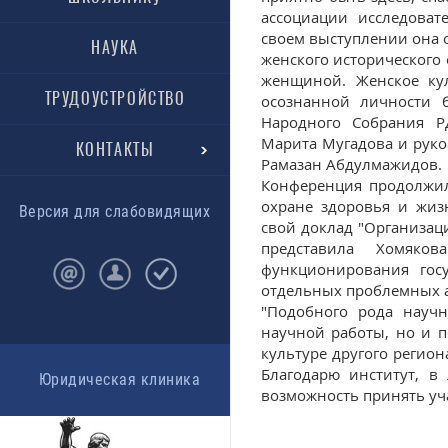
ассоциации исследоват
своем выступлении она 
НАУКА
женского исторического
женщиной. Женское кул
ТРУДОУСТРОЙСТВО
осознанной личности 
Народного Собрания Р
Марита Мугадова и руко
КОНТАКТЫ
Рамазан Абдулмажидов.
Конференция продолжил
охране здоровья и жиз
Версия для слабовидящих
свой доклад "Организац
представила Хомяко
функционирования гос
отдельных проблемных а
"Подобного рода научн
научной работы, но и п
культуре другого регион
Благодарю институт, в
Юридическая клиника
возможность принять уч