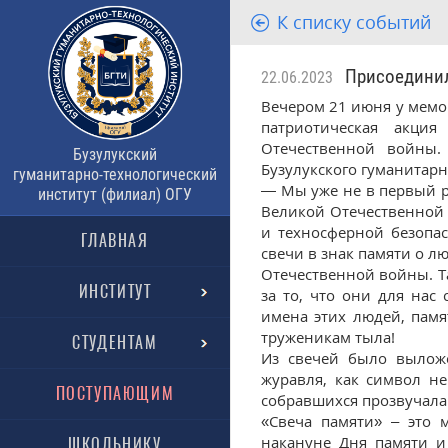
К списку событий
Присоединили
22.06.2023
Вечером 21 июня у мемор
патриотическая акци
Отечественной войны.
Бузулукский
Бузулукского гуманитарн
гуманитарно-технологический
— Мы уже не в первый ра
институт (филиал) ОГУ
Великой Отечественной
и техносферной безопа
ГЛАВНАЯ
свечи в знак памяти о л
Отечественной войны. Т
ИНСТИТУТ
за то, что они для нас
имена этих людей, памя
труженикам тыла!
СТУДЕНТАМ
Из свечей было вылож
журавля, как символ н
ПОСТУПАЮЩИМ
собравшихся прозвучала 
«Свеча памяти» – это 
накануне Дня памяти и
ШКОЛЬНИКУ