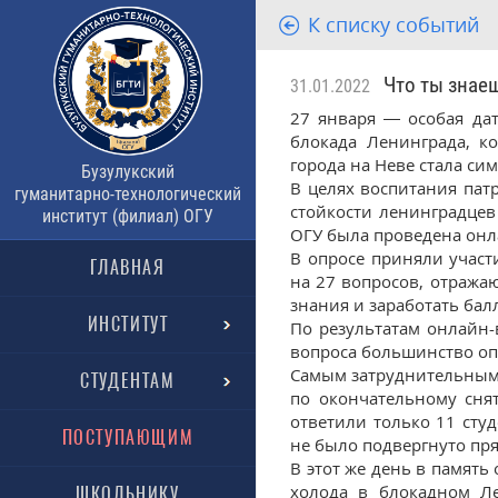
К списку событий
Что ты знаеш
31.01.2022
27 января — особая дат
блокада Ленинграда, к
города на Неве стала си
Бузулукский
В целях воспитания пат
гуманитарно-технологический
стойкости ленинградцев
институт (филиал) ОГУ
ОГУ была проведена онл
В опросе приняли участ
ГЛАВНАЯ
на 27 вопросов, отража
знания и заработать бал
ИНСТИТУТ
По результатам онлайн-
вопроса большинство о
Самым затруднительным 
СТУДЕНТАМ
по окончательному сня
ответили только 11 сту
ПОСТУПАЮЩИМ
не было подвергнуто пря
В этот же день в память 
холода в блокадном Ле
ШКОЛЬНИКУ