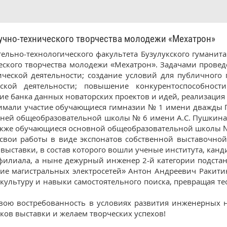
чно-технического творчества молодежи «Мехатрон»
тельно-технологического факультета Бузулукского гуманит
еского творчества молодежи «Мехатрон». Задачами прове
ической деятельности; создание условий для публичного
еской деятельности; повышение конкурентоспособнос
ие банка данных новаторских проектов и идей, реализация
имали участие обучающиеся гимназии № 1 имени дважды Г
ней общеобразовательной школы № 6 имени А.С. Пушкина
 также обучающиеся основной общеобразовательной школы № 
свои работы в виде экспонатов собственной выставочной
выставки, в состав которого вошли ученые института, канди
филиала, а ныне дежурный инженер 2-й категории подста
ие магистральных электросетей» Антон Андреевич Ракити
ультуру и навыки самостоятельного поиска, превращая т
вою востребованность в условиях развития инженерных на
ков выставки и желаем творческих успехов!