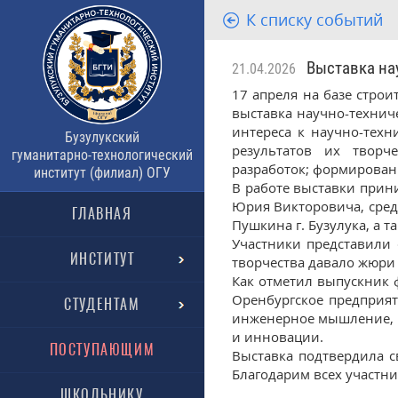
К списку событий
Выставка нау
21.04.2026
17 апреля на базе строи
выставка научно-технич
интереса к научно-техн
Бузулукский
результатов их творч
гуманитарно-технологический
разработок; формирован
институт (филиал) ОГУ
В работе выставки прин
Юрия Викторовича, сред
ГЛАВНАЯ
Пушкина г. Бузулука, а
Участники представили 
ИНСТИТУТ
творчества давало жюри 
Как отметил выпускник 
Оренбургское предприят
СТУДЕНТАМ
инженерное мышление, к
и инновации.
ПОСТУПАЮЩИМ
Выставка подтвердила с
Благодарим всех участни
ШКОЛЬНИКУ