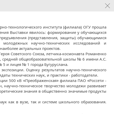
арно-технологического института (филиала) ОГУ прошла
дения Выставки явилось: формирование у обучающихся
 предъявления (представления, защиты) обучающимися
ти молодежных научно-технических исследований и
 наиболее актуальных проектов.
ероя Советского Союза, летчика-космонавта Романенко
, средней общеобразовательной школы № 6 имени А.С.
5 и лицея № 1 города Бугуруслана.
 экспозиции. Оценку результатов научно-технического
даты технических наук, и практики - работодатели.
нции 500 кВ «Преображенская» филиала ПАО «Россети -
н, научно-техническое творчество молодежи развивает
еоретические знания в общественно значимые продукты
ук как в вузе, так и системе школьного образования.