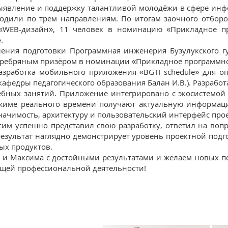
ыявление и поддержку талантливой молодёжи в сфере инф
одили по трём направлениям. По итогам заочного отбор
«WEB-дизайн», 11 человек в номинацию «Прикладное п
.
ления подготовки Программная инженерия Бузулукского г
еребряным призёром в номинации «Прикладное программно
азработка мобильного приложения «BGTI schedule» для о
кафедры педагогического образования Балан И.В.). Разраб
ебных занятий. Приложение интегрировано с экосистемой
ежиме реального времени получают актуальную информаци
ачимость, архитектуру и пользовательский интерфейс прое
им успешно представил свою разработку, ответил на воп
 результат наглядно демонстрирует уровень проектной подг
ых продуктов.
и Максима с достойными результатами и желаем новых по
ущей профессиональной деятельности!