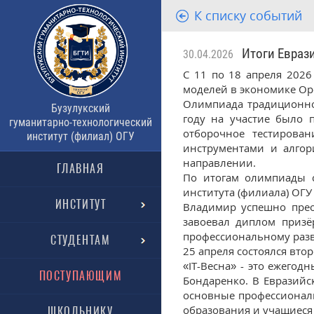
К списку событий
Итоги Еврази
30.04.2026
С 11 по 18 апреля 2026
моделей в экономике Оре
Олимпиада традиционно 
Бузулукский
году на участие было 
гуманитарно-технологический
отборочное тестирова
институт (филиал) ОГУ
инструментами и алгор
направлении.
ГЛАВНАЯ
По итогам олимпиады с
института (филиала) ОГ
ИНСТИТУТ
Владимир успешно прео
завоевал диплом призё
профессиональному раз
СТУДЕНТАМ
25 апреля состоялся вто
«IT-Весна» - это ежего
ПОСТУПАЮЩИМ
Бондаренко. В Евразийс
основные профессиональ
образования и учащиеся
ШКОЛЬНИКУ