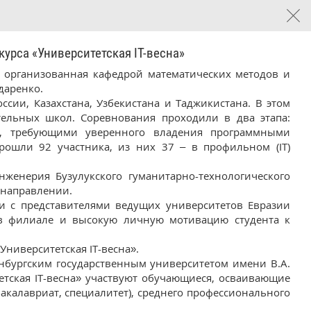
рса «Университетская IT-весна»
, организованная кафедрой математических методов и
даренко.
ии, Казахстана, Узбекистана и Таджикистана. В этом
тельных школ. Соревнования проходили в два этапа:
и, требующими уверенного владения программными
ошли 92 участника, из них 37 – в профильном (IT)
женерия Бузулукского гуманитарно-технологического
 направлении.
 с представителями ведущих университетов Евразии
и в филиале и высокую личную мотивацию студента к
Университетская IT-весна».
енбургским государственным университетом имени В.А.
етская IT-весна» участвуют обучающиеся, осваивающие
калавриат, специалитет), среднего профессионального