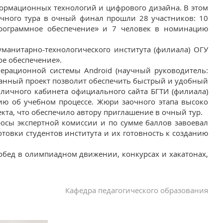
ормационных технологий и цифрового дизайна. В этом
очного тура в очный финал прошли 28 участников: 10
рограммное обеспечение» и 7 человек в номинацию
уманитарно-технологического института (филиала) ОГУ
е обеспечение».
перационной системы Android (научный руководитель:
отанный проект позволит обеспечить быстрый и удобный
 личного кабинета официального сайта БГТИ (филиала)
ю об учебном процессе. Жюри заочного этапа высоко
кта, что обеспечило автору приглашение в очный тур.
росы экспертной комиссии и по сумме баллов завоевал
отовки студентов института и их готовность к созданию
бед в олимпиадном движении, конкурсах и хакатонах,
Кафедра педагогического образования