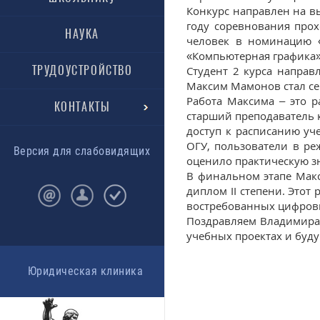
Конкурс направлен на в
году соревнования прох
НАУКА
человек в номинацию 
«Компьютерная графика»
ТРУДОУСТРОЙСТВО
Студент 2 курса направ
Максим Мамонов стал с
Работа Максима – это р
КОНТАКТЫ
старший преподаватель 
доступ к расписанию уч
ОГУ, пользователи в р
Версия для слабовидящих
оценило практическую зн
В финальном этапе Макс
диплом II степени. Этот
востребованных цифров
Поздравляем Владимира 
учебных проектах и буд
Юридическая клиника