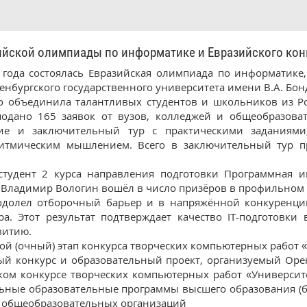
йской олимпиады по информатике и Евразийского конку
 года состоялась Евразийская олимпиада по информатике
нбургского государственного университета имени В.А. Бон
объединила талантливых студентов и школьников из Росс
подано 165 заявок от вузов, колледжей и общеобразова
ние и заключительный тур с практическими заданиям
итмическим мышлением. Всего в заключительный тур пр
тудент 2 курса направления подготовки Программная ин
У Владимир Вологин вошёл в число призёров в профильном
долел отборочный барьер и в напряжённой конкуренции
ра. Этот результат подтверждает качество IT-подготовк
витию.
рой (очный) этап конкурса творческих компьютерных работ «
дный конкурс и образовательный проект, организуемый Ор
ком конкурсе творческих компьютерных работ «Университ
ные образовательные программы высшего образования (ба
 общеобразовательных организаций