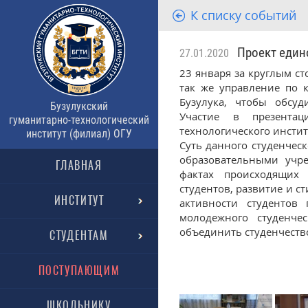
К списку событий
Проект едино
27.01.2020
23 января за круглым ст
так же управление по 
Бузулука, чтобы обсуд
Бузулукский
Участие в презентац
гуманитарно-технологический
технологического инстит
институт (филиал) ОГУ
Суть данного студенчес
образовательными учр
ГЛАВНАЯ
фактах происходящих 
студентов, развитие и 
ИНСТИТУТ
активности студентов 
молодежного студенче
объединить студенчеств
СТУДЕНТАМ
ПОСТУПАЮЩИМ
ШКОЛЬНИКУ