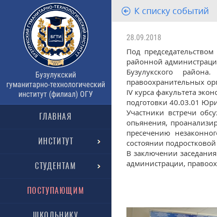
К списку событий
28.09.2018
Под председательством
районной администрации
Бузулукского района
Бузулукский
правоохранительных орг
гуманитарно-технологический
IV курса факультета эко
институт (филиал) ОГУ
подготовки 40.03.01 Юр
Участники встречи обс
ГЛАВНАЯ
опьянения, проанализи
пресечению незаконног
ИНСТИТУТ
состоянии подростковой 
В заключении заседания 
администрации, правоох
СТУДЕНТАМ
ПОСТУПАЮЩИМ
ШКОЛЬНИКУ