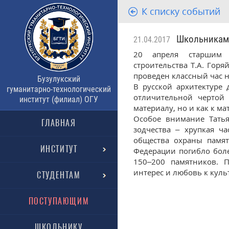
К списку событий
Школьникам о
21.04.2017
20 апреля старшим 
строительства Т.А. Го
проведен классный час н
Бузулукский
В русской архитектуре
гуманитарно-технологический
отличительной чертой 
институт (филиал) ОГУ
материалу, но и как к ма
Особое внимание Татья
ГЛАВНАЯ
зодчества – хрупкая ч
общества охраны памят
ИНСТИТУТ
Федерации погибло боле
150–200 памятников. 
интерес и любовь к куль
СТУДЕНТАМ
ПОСТУПАЮЩИМ
ШКОЛЬНИКУ