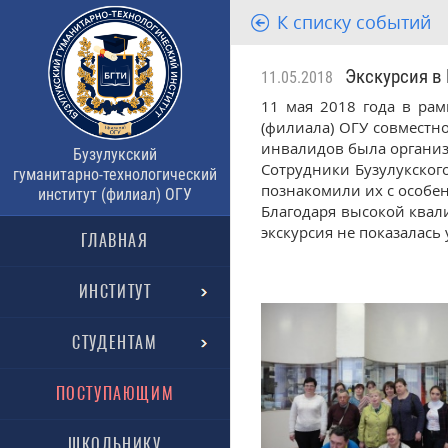
К списку событий
Экскурсия в 
11.05.2018
11 мая 2018 года в рам
(филиала) ОГУ совместн
инвалидов была организ
Бузулукский
Сотрудники Бузулукског
гуманитарно-технологический
познакомили их с особе
институт (филиал) ОГУ
Благодаря высокой квал
экскурсия не показалась
ГЛАВНАЯ
ИНСТИТУТ
СТУДЕНТАМ
ПОСТУПАЮЩИМ
ШКОЛЬНИКУ