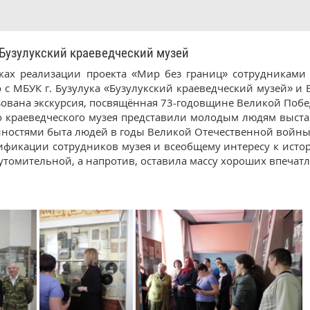
Бузулукский краеведческий музей
ках реализации проекта «Мир без границ» сотрудниками 
о с МБУК г. Бузулука «Бузулукский краеведческий музей» 
ована экскурсия, посвящённая 73-годовщине Великой Побе
о краеведческого музея представили молодым людям выст
нностями быта людей в годы Великой Отечественной войны
ификации сотрудников музея и всеобщему интересу к исто
 утомительной, а напротив, оставила массу хороших впеча