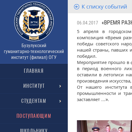
К списку событий
«ВРЕМЯ РАЗ
06.04.2017
5 апреля в городском
композиция «Время раз
победы советского нар
Бузулукский
нашей страны, павших и
гуманитарно-технологический
победил.
институт (филиал) ОГУ
Мероприятие прошло в ф
в период военного лих
ГЛАВНАЯ
оставили в летописи на
произведения искусства,
ИНСТИТУТ
От нашего института в
промышленности и тран
заставляет …».
СТУДЕНТАМ
ПОСТУПАЮЩИМ
ШКОЛЬНИКУ