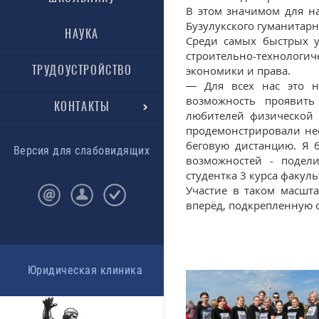
В этом значимом для н
Бузулукского гуманитарн
НАУКА
Среди самых быстрых у
строительно-технологи
ТРУДОУСТРОЙСТВО
экономики и права.
— Для всех нас это н
возможность проявить
КОНТАКТЫ
любителей физической 
продемонстрировали не
беговую дистанцию. Я 
Версия для слабовидящих
возможностей - подел
студентка 3 курса факул
Участие в таком масшт
вперёд, подкрепленную 
Юридическая клиника