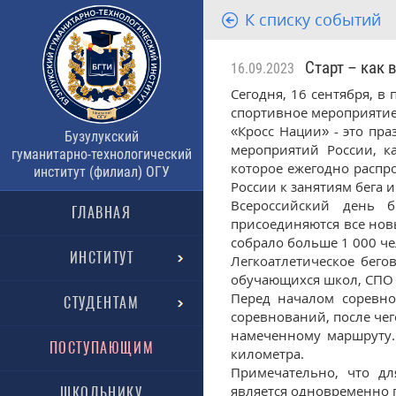
К списку событий
Старт – как 
16.09.2023
Сегодня, 16 сентября, в
спортивное мероприятие 
«Кросс Нации» - это пр
Бузулукский
мероприятий России, ка
гуманитарно-технологический
которое ежегодно распр
институт (филиал) ОГУ
России к занятиям бега 
Всероссийский день 
ГЛАВНАЯ
присоединяются все новы
собрало больше 1 000 че
ИНСТИТУТ
Легкоатлетическое бего
обучающихся школ, СПО 
Перед началом соревно
СТУДЕНТАМ
соревнований, после чег
намеченному маршруту.
ПОСТУПАЮЩИМ
километра.
Примечательно, что дл
является одновременно 
ШКОЛЬНИКУ