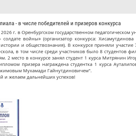
ала - в числе победителей и призеров конкурса
я 2026 г. в Оренбургском государственном педагогическом 
солдате войны» (организатор конкурса: Хисамутдинова Р.
истории и обществознания). В конкурсе приняли участие 7
Оскола, в том числе среди участников было 8 студентов ф
м. 2 место в конкурсе занял студент 1 курса Митрянин Иг
ипломом призера награждена студентка 1 курса Ауталип
акимовым Мухамади Гайнутдиновичем".
й и желаем дальнейших успехов!