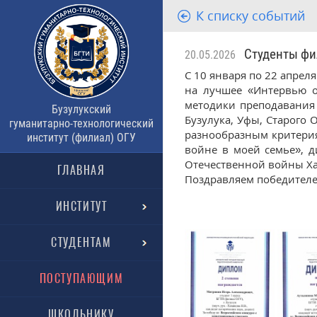
К списку событий
Студенты фили
20.05.2026
С 10 января по 22 апрел
на лучшее «Интервью о 
методики преподавания 
Бузулукский
Бузулука, Уфы, Старого 
гуманитарно-технологический
разнообразным критерия
институт (филиал) ОГУ
войне в моей семье», д
Отечественной войны Х
ГЛАВНАЯ
Поздравляем победителе
ИНСТИТУТ
СТУДЕНТАМ
ПОСТУПАЮЩИМ
ШКОЛЬНИКУ