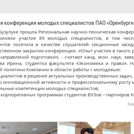
 конференция молодых специалистов ПАО «Оренбургн
 Бузулуке прошла Региональная научно-техническая конф
риняли участие 89 молодых специалистов, в том числ
ентов посетила в качестве слушателей секционные зас
ственном закрытии конференции. «Опыт участия в такого р
направлений подготовки», - считают канд. экон. наук, 
ва Ирина, студентка факультета «Экономика и право». Н
й политики Компании в области работы с молодежью:
ециалистов в решение актуальных производственных задач, 
ию инновационной активности и профессиональному росту 
альные компетенции молодых специалистов;
в корпоративных программах студентов ВУЗов – партнеров 
За