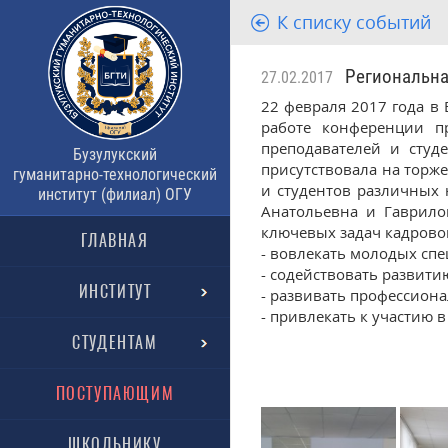
К списку событий
Региональная
27.02.2017
22 февраля 2017 года в
работе конференции п
преподавателей и студ
Бузулукский
присутствовала на торже
гуманитарно-технологический
и студентов различных 
институт (филиал) ОГУ
Анатольевна и Гаврило
ключевых задач кадрово
ГЛАВНАЯ
- вовлекать молодых сп
- содействовать развит
ИНСТИТУТ
- развивать профессион
- привлекать к участию 
СТУДЕНТАМ
ПОСТУПАЮЩИМ
ШКОЛЬНИКУ