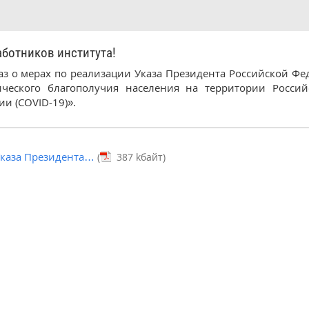
отников института!
аз о мерах по реализации Указа Президента Российской Фе
ического благополучия населения на территории Росси
и (COVID-19)».
Указа Президента…
(
387 kбайт)