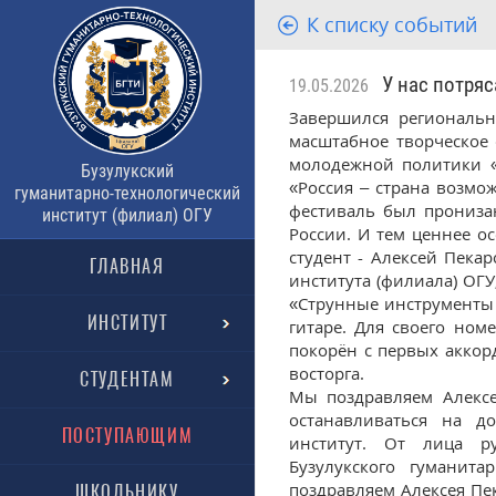
К списку событий
У нас потряс
19.05.2026
Завершился региональн
масштабное творческое 
молодежной политики «
Бузулукский
«Россия – страна возмо
гуманитарно-технологический
фестиваль был прониза
институт (филиал) ОГУ
России. И тем ценнее о
студент - Алексей Пекар
ГЛАВНАЯ
института (филиала) ОГ
«Струнные инструменты 
ИНСТИТУТ
гитаре. Для своего ном
покорён с первых аккор
восторга.
СТУДЕНТАМ
Мы поздравляем Алексе
останавливаться на д
ПОСТУПАЮЩИМ
институт. От лица ру
Бузулукского гуманита
поздравляем Алексея Пек
ШКОЛЬНИКУ