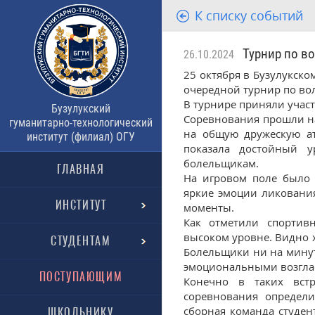
К списку событий
Турнир по во
26.10.2024
25 октября в Бузулукско
очередной турнир по во
В турнире приняли участ
Бузулукский
Соревнования прошли на
гуманитарно-технологический
на общую дружескую а
институт (филиал) ОГУ
показала достойный у
болельщикам.
ГЛАВНАЯ
На игровом поле было 
яркие эмоции ликования
ИНСТИТУТ
моменты.
Как отметили спортив
высоком уровне. Видно х
СТУДЕНТАМ
Болельщики ни на минут
эмоциональными возглас
ПОСТУПАЮЩИМ
Конечно в таких вст
соревнования определи
сборная команда студент
ШКОЛЬНИКУ