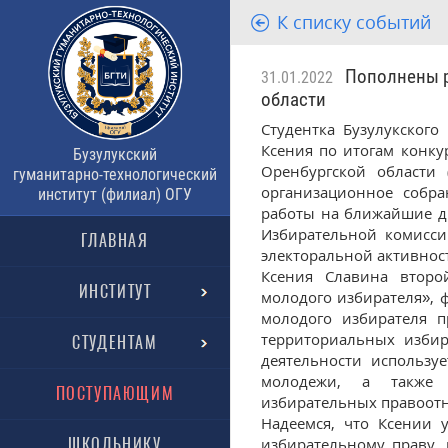
К списку событий
Пополнены ря
31.01.2022
области
Студентка Бузулукского
Ксения по итогам конк
Бузулукский
Оренбургской области 
гуманитарно-технологический
организационное собр
институт (филиал) ОГУ
работы на ближайшие д
Избирательной комисси
ГЛАВНАЯ
электоральной активност
Ксения Славина второ
ИНСТИТУТ
молодого избирателя», 
молодого избирателя п
территориальных избир
СТУДЕНТАМ
деятельности использу
молодежи, а также в
ПОСТУПАЮЩИМ
избирательных правоот
Надеемся, что Ксении 
ШКОЛЬНИКУ
избирательному праву,