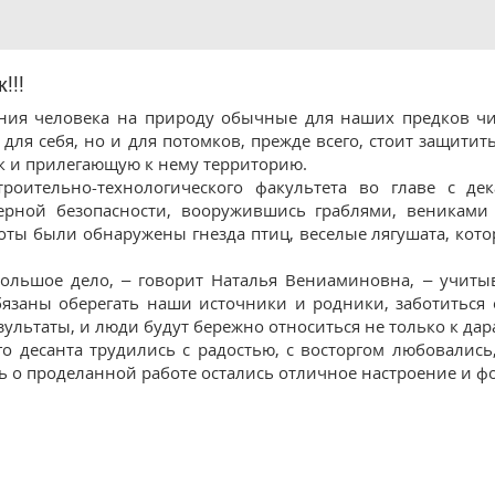
!!!
ния человека на природу обычные для наших предков чи
для себя, но и для потомков, прежде всего, стоит защитит
к и прилегающую к нему территорию.
троительно-технологического факультета во главе с д
ерной безопасности, вооружившись граблями, веникам
оты были обнаружены гнезда птиц, веселые лягушата, кот
ольшое дело, – говорит Наталья Вениаминовна, – учитыв
бязаны оберегать наши источники и родники, заботиться 
зультаты, и люди будут бережно относиться не только к дара
го десанта трудились с радостью, с восторгом любовались
ь о проделанной работе остались отличное настроение и ф