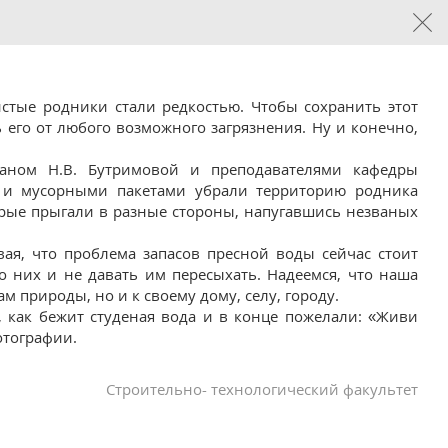
стые родники стали редкостью. Чтобы сохранить этот
ь его от любого возможного загрязнения. Ну и конечно,
еканом Н.В. Бутримовой и преподавателями кафедры
и и мусорными пакетами убрали территорию родника
орые прыгали в разные стороны, напугавшись незваных
ая, что проблема запасов пресной воды сейчас стоит
о них и не давать им пересыхать. Надеемся, что наша
м природы, но и к своему дому, селу, городу.
, как бежит студеная вода и в конце пожелали: «Живи
отографии.
Строительно- технологический факультет