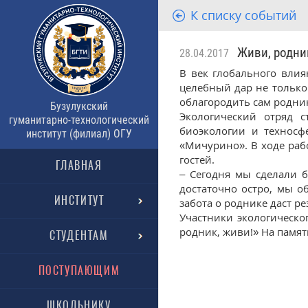
К списку событий
Живи, родник
28.04.2017
В век глобального влия
целебный дар не только 
облагородить сам родни
Бузулукский
Экологический отряд с
гуманитарно-технологический
биоэкологии и техносф
институт (филиал) ОГУ
«Мичурино». В ходе раб
гостей.
ГЛАВНАЯ
– Сегодня мы сделали б
достаточно остро, мы о
ИНСТИТУТ
забота о роднике даст ре
Участники экологическо
родник, живи!» На памят
СТУДЕНТАМ
ПОСТУПАЮЩИМ
ШКОЛЬНИКУ